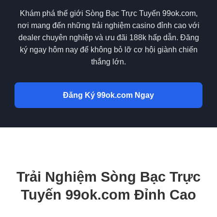
Khám phá thế giới Sòng Bạc Trực Tuyến 99ok.com,
nơi mang đến những trải nghiệm casino đỉnh cao với
dealer chuyên nghiệp và ưu đãi 188k hấp dẫn. Đăng
ký ngay hôm nay để không bỏ lỡ cơ hội giành chiến
thắng lớn.
Đăng Ký 99ok.com Ngay
Trải Nghiệm Sòng Bạc Trực
Tuyến 99ok.com Đỉnh Cao