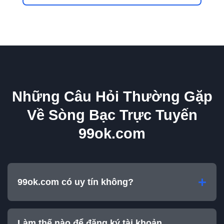
Những Câu Hỏi Thường Gặp
Về Sòng Bạc Trực Tuyến
99ok.com
+
99ok.com có uy tín không?
Làm thế nào để đăng ký tài khoản