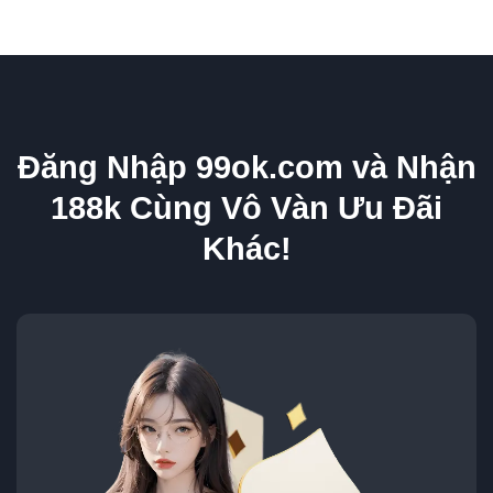
Đăng Nhập 99ok.com và Nhận
188k Cùng Vô Vàn Ưu Đãi
Khác!