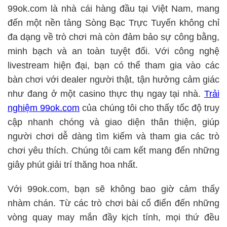
99ok.com là nhà cái hàng đầu tại Việt Nam, mang
đến một nền tảng Sòng Bạc Trực Tuyến không chỉ
đa dạng về trò chơi mà còn đảm bảo sự công bằng,
minh bạch và an toàn tuyệt đối. Với công nghệ
livestream hiện đại, bạn có thể tham gia vào các
bàn chơi với dealer người thật, tận hưởng cảm giác
như đang ở một casino thực thụ ngay tại nhà.
Trải
nghiệm 99ok.com
của chúng tôi cho thấy tốc độ truy
cập nhanh chóng và giao diện thân thiện, giúp
người chơi dễ dàng tìm kiếm và tham gia các trò
chơi yêu thích. Chúng tôi cam kết mang đến những
giây phút giải trí thăng hoa nhất.
Với 99ok.com, bạn sẽ không bao giờ cảm thấy
nhàm chán. Từ các trò chơi bài cổ điển đến những
vòng quay may mắn đầy kịch tính, mọi thứ đều