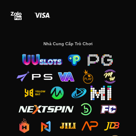
Nhà Cung Cấp Trò Chơi