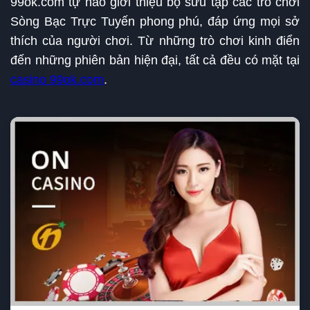
99ok.com tự hào giới thiệu bộ sưu tập các trò chơi
Sòng Bạc Trực Tuyến phong phú, đáp ứng mọi sở
thích của người chơi. Từ những trò chơi kinh điển
đến những phiên bản hiện đại, tất cả đều có mặt tại
casino 99ok.com
.