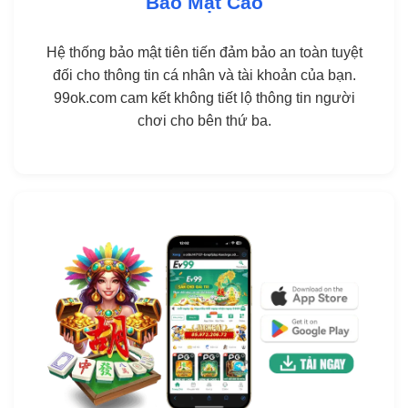
Bảo Mật Cao
Hệ thống bảo mật tiên tiến đảm bảo an toàn tuyệt
đối cho thông tin cá nhân và tài khoản của bạn.
99ok.com cam kết không tiết lộ thông tin người
chơi cho bên thứ ba.