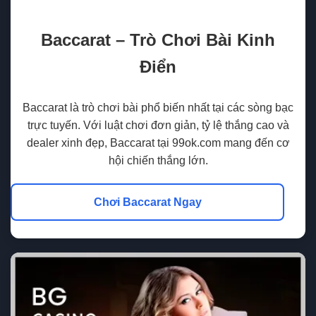
Baccarat – Trò Chơi Bài Kinh
Điển
Baccarat là trò chơi bài phổ biến nhất tại các sòng bạc
trực tuyến. Với luật chơi đơn giản, tỷ lệ thắng cao và
dealer xinh đẹp, Baccarat tại 99ok.com mang đến cơ
hội chiến thắng lớn.
Chơi Baccarat Ngay