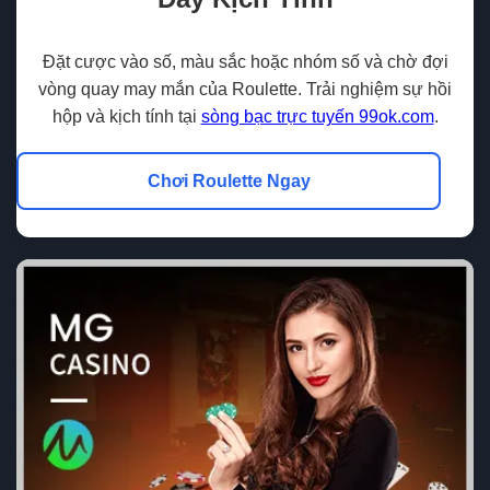
Đặt cược vào số, màu sắc hoặc nhóm số và chờ đợi
vòng quay may mắn của Roulette. Trải nghiệm sự hồi
hộp và kịch tính tại
sòng bạc trực tuyến 99ok.com
.
Chơi Roulette Ngay