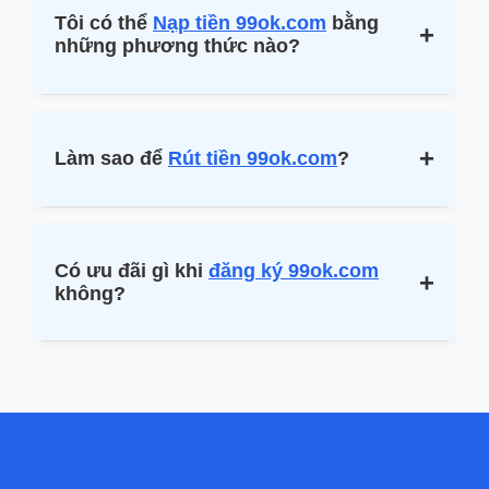
Tôi có thể
Nạp tiền 99ok.com
bằng
+
những phương thức nào?
+
Làm sao để
Rút tiền 99ok.com
?
Có ưu đãi gì khi
đăng ký 99ok.com
+
không?