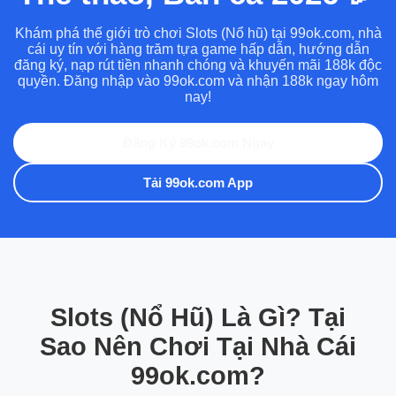
Khám phá thế giới trò chơi Slots (Nổ hũ) tại 99ok.com, nhà
cái uy tín với hàng trăm tựa game hấp dẫn, hướng dẫn
đăng ký, nạp rút tiền nhanh chóng và khuyến mãi 188k độc
quyền. Đăng nhập vào 99ok.com và nhận 188k ngay hôm
nay!
Đăng Ký 99ok.com Ngay
Tải 99ok.com App
Slots (Nổ Hũ) Là Gì? Tại
Sao Nên Chơi Tại Nhà Cái
99ok.com?