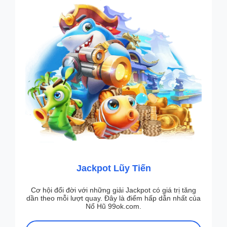
Jackpot Lũy Tiến
Cơ hội đổi đời với những giải Jackpot có giá trị tăng
dần theo mỗi lượt quay. Đây là điểm hấp dẫn nhất của
Nổ Hũ 99ok.com.