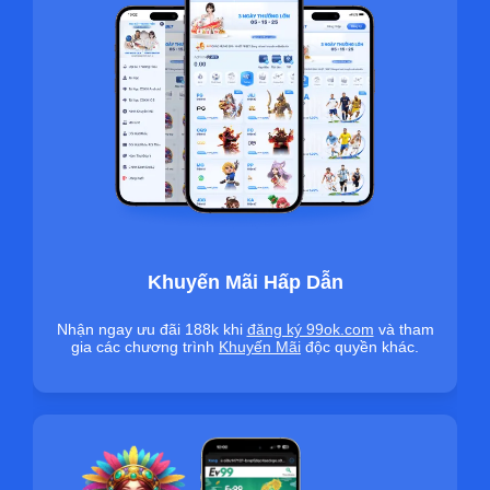
Khuyến Mãi Hấp Dẫn
Nhận ngay ưu đãi 188k khi
đăng ký 99ok.com
và tham
gia các chương trình
Khuyến Mãi
độc quyền khác.