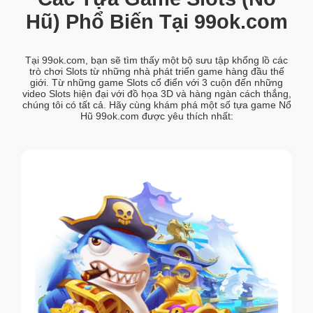
Hũ) Phổ Biến Tại 99ok.com
Tại 99ok.com, bạn sẽ tìm thấy một bộ sưu tập khổng lồ các
trò chơi Slots từ những nhà phát triển game hàng đầu thế
giới. Từ những game Slots cổ điển với 3 cuộn đến những
video Slots hiện đại với đồ họa 3D và hàng ngàn cách thắng,
chúng tôi có tất cả. Hãy cùng khám phá một số tựa game Nổ
Hũ 99ok.com được yêu thích nhất: