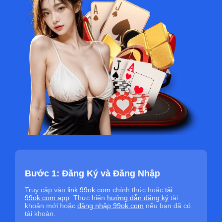
Bước 1: Đăng Ký và Đăng Nhập
Truy cập vào
link 99ok.com
chính thức hoặc
tải
99ok.com app
. Thực hiện
hướng dẫn đăng ký
tài
khoản mới hoặc
đăng nhập 99ok.com
nếu bạn đã có
tài khoản.