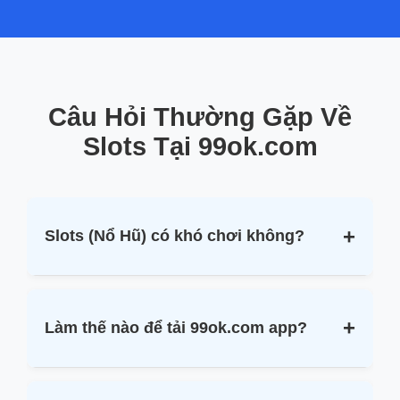
Câu Hỏi Thường Gặp Về
Slots Tại 99ok.com
+
Slots (Nổ Hũ) có khó chơi không?
+
Làm thế nào để tải 99ok.com app?