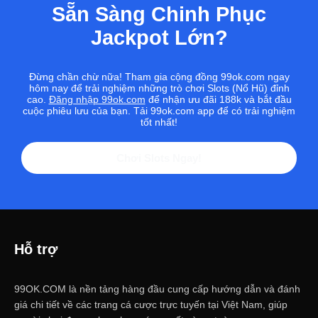
Sẵn Sàng Chinh Phục
Jackpot Lớn?
Đừng chần chừ nữa! Tham gia cộng đồng 99ok.com ngay
hôm nay để trải nghiệm những trò chơi Slots (Nổ Hũ) đỉnh
cao.
Đăng nhập 99ok.com
để nhận ưu đãi 188k và bắt đầu
cuộc phiêu lưu của bạn. Tải 99ok.com app để có trải nghiệm
tốt nhất!
Chơi Slots Ngay!
Hỗ trợ
99OK.COM là nền tảng hàng đầu cung cấp hướng dẫn và đánh
giá chi tiết về các trang cá cược trực tuyến tại Việt Nam, giúp