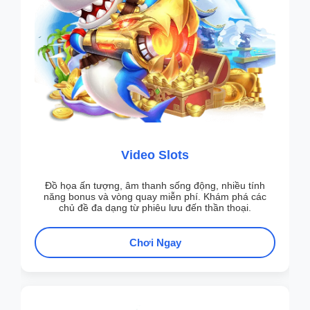
Video Slots
Đồ họa ấn tượng, âm thanh sống động, nhiều tính
năng bonus và vòng quay miễn phí. Khám phá các
chủ đề đa dạng từ phiêu lưu đến thần thoại.
Chơi Ngay