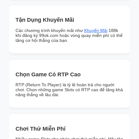
Tận Dụng Khuyến Mãi
Các chương trình khuyến mãi như
Khuyến Mãi
188k
khi đăng ký 99ok.com hoặc vòng quay miễn phí có thể
tăng cơ hội thắng của bạn.
Chọn Game Có RTP Cao
RTP (Return To Player) là tỷ lệ hoàn trả cho người
chơi. Chọn những game Slots có RTP cao để tăng khả
năng thắng về lâu dài.
Chơi Thử Miễn Phí