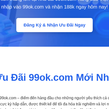
nhập vào 99ok.com và nhận 188k ngay hôm nay!
Đăng Ký & Nhận Ưu Đãi Ngay
Ưu Đãi 99ok.com Mới N
99ok.com – điểm đến hàng đầu cho những người yêu thích cá c
cực kỳ hấp dẫn, được thiết kế để tối đa hóa trải nghiệm và lợ