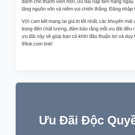
dành cho thành viên mới, ưu đãi nạp tiền hàng ngày, 
tăng nguồn vốn và niềm vui chiến thắng. Đăng nhập 
Với cam kết mang lại giá trị tốt nhất, các khuyến m
trọng đến chất lượng, đảm bảo rằng mỗi ưu đãi đều m
ưu đãi này sẽ giúp bạn có khởi đầu thuận lợi và duy t
99ok.com link!
Ưu Đãi Độc Quyề