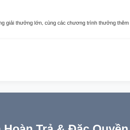
g giải thưởng lớn, cùng các chương trình thưởng thêm kh
 Hoàn Trả & Đặc Quyền