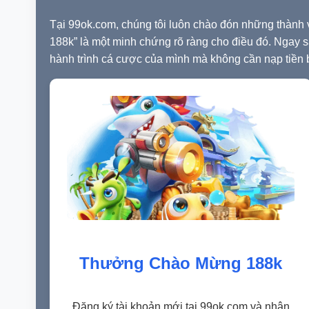
Tại 99ok.com, chúng tôi luôn chào đón những thành
188k” là một minh chứng rõ ràng cho điều đó. Ngay s
hành trình cá cược của mình mà không cần nạp tiền ba
Thưởng Chào Mừng 188k
Đăng ký tài khoản mới tại 99ok.com và nhận