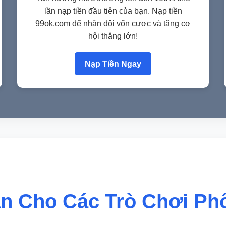
lần nạp tiền đầu tiên của bạn. Nạp tiền
99ok.com để nhân đôi vốn cược và tăng cơ
hội thắng lớn!
Nạp Tiền Ngay
n Cho Các Trò Chơi Phổ