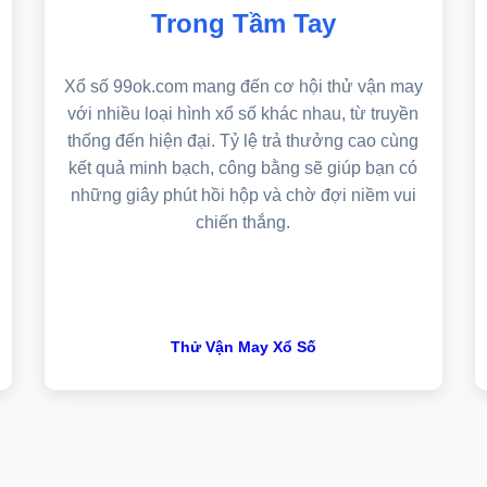
Trong Tầm Tay
Xổ số 99ok.com mang đến cơ hội thử vận may
với nhiều loại hình xổ số khác nhau, từ truyền
thống đến hiện đại. Tỷ lệ trả thưởng cao cùng
kết quả minh bạch, công bằng sẽ giúp bạn có
những giây phút hồi hộp và chờ đợi niềm vui
chiến thắng.
Thử Vận May Xổ Số