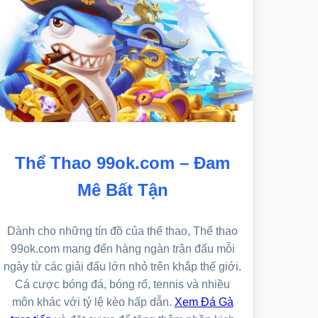
Thể Thao 99ok.com – Đam
Mê Bất Tận
Dành cho những tín đồ của thể thao, Thể thao
99ok.com mang đến hàng ngàn trận đấu mỗi
ngày từ các giải đấu lớn nhỏ trên khắp thế giới.
Cá cược bóng đá, bóng rổ, tennis và nhiều
môn khác với tỷ lệ kèo hấp dẫn.
Xem Đá Gà