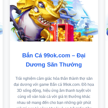
Bắn Cá 99ok.com – Đại
Dương Săn Thưởng
Trải nghiệm cảm giác hóa thân thành thợ săn
đại dương với game Bắn cá 99ok.com. Đồ họa
3D sống động, hiệu ứng âm thanh tuyệt vời
cùng vô vàn loài cá với giá trị thưởng khác
nhau sẽ mang đến cho bạn những giờ phút