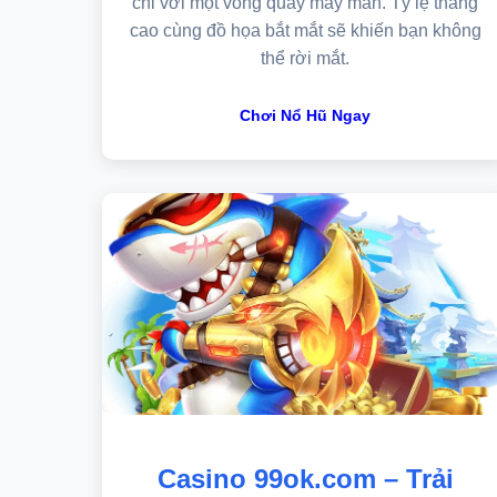
chỉ với một vòng quay may mắn. Tỷ lệ thắng
cao cùng đồ họa bắt mắt sẽ khiến bạn không
thể rời mắt.
Chơi Nổ Hũ Ngay
Casino 99ok.com – Trải