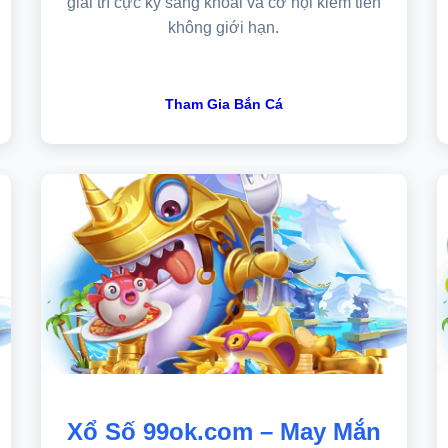
giải trí cực kỳ sảng khoái và cơ hội kiếm tiền
không giới hạn.
Tham Gia Bắn Cá
Xổ Số 99ok.com – May Mắn