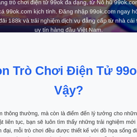
àng trò chơi điện tử 99ok đa dạng, từ Nổ hũ 99ok.co
cá 99ok.com kịch tính. Đăng nhập 99ok.com ngay h
ãi 188k và trải nghiệm dịch vụ đẳng cấp từ nhà cá
uy tín hàng đầu Việt Nam.
Đăng Nhập 99ok.com Ngay
Tải Ứng Dụng 99ok.com
n Trò Chơi Điện Tử 99
Vậy?
 thông thường, mà còn là điểm đến lý tưởng cho những
 liên tục, bạn sẽ luôn tìm thấy những trải nghiệm mới
ại, mỗi trò chơi đều được thiết kế với đồ họa sống đ