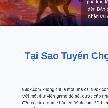
phá kho t
đến Bắn 
nhận ưu đ
Tại Sao Tuyển Chọ
99ok.com không chỉ là một nhà cái 99ok.com
Với một thư viện game đồ sộ, được cập nhật
đến các tựa game bắn cá 99ok.com 3D hiện đ