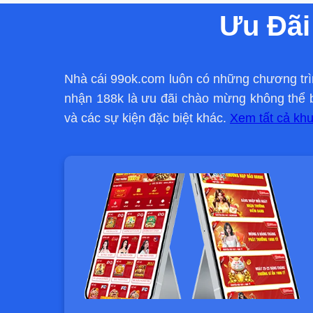
Ưu Đãi
Nhà cái 99ok.com luôn có những chương trì
nhận 188k là ưu đãi chào mừng không thể b
và các sự kiện đặc biệt khác.
Xem tất cả kh